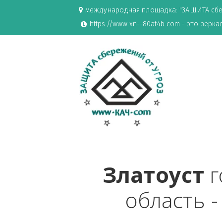
международная площадка: "ЗАЩИ
https://www.xn--80at4b.com - эт
Златоус