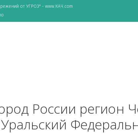
ТА сбережений от УГРОЗ" - www.КАЧ.com
о зеркало
т
 город России реги