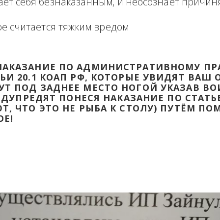
формация в виде отзыва о сделке с прикр
 оборзевшего ненаказанного лица в поря
считает себя безнаказанным, и неосознаё
которое считается тяжким вредом
ТИ НАКАЗАНИЕ ПО АДМИНИСТРАТИВ
ТАТЬИ 20.1 КОАП РФ, КОТОРЫЕ УВИД
ДАДУТ ПОД ЗАДНЕЕ МЕСТО НОГОЙ УК