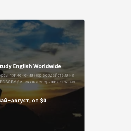
се.
 по 300 рублей за 9 часов в смену.