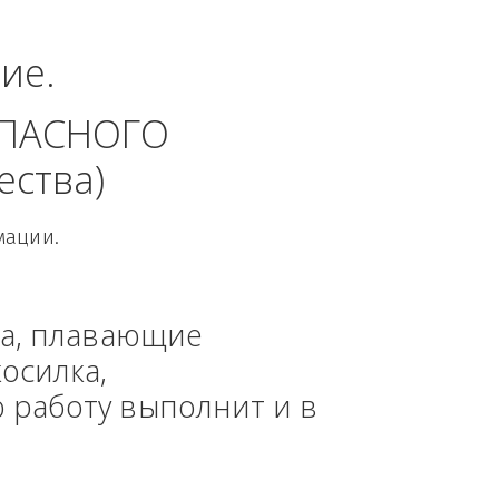
альный округ.
динение. 
 БЕЗОПАСНОГО 
 общества)
овой Информации.
, техника, плавающие 
азонокосилка, 