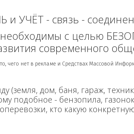
ь - Уральский Федер
ЛЬ и УЧЁТ - связь - сое
рые необходимы с целью
 развития современного
Здесь то, чего нет в рекламе и Средствах Масс
енду (земля, дом, баня, гараж
и тому подобное - бензопила, г