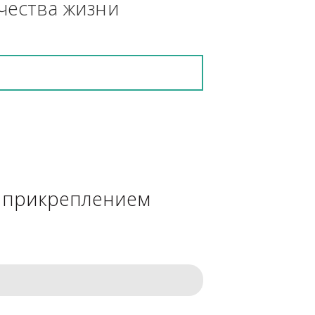
кретную работу выполнит и в 
ения качества жизни
сделке с прикреплением