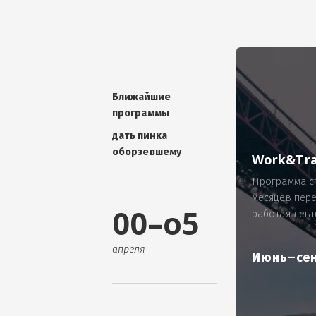
УНИКАЛЬНАЯ ТЕМА -
П
ОТЗЫВ - добавит волшебства проис
Проблема: Россия, город Ярослав
ИП Зайнулин Р.К. не выплатил з