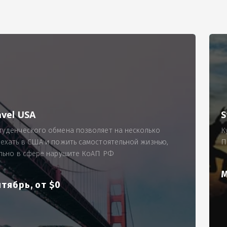
РИМЕР
ходящему, позволит Вам по-новому взглянуть ПРОБЛЕМУ в процес
ль, проспект Московский, д. 145, кв. 77
аработную плату за две смены на общую сумму 5400 рублей