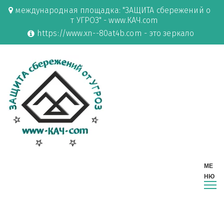
международная площадка: "ЗАЩИТА сбережений о
т УГРОЗ" - www.КАЧ.com
https://www.xn--80at4b.com - это зеркало