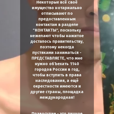
Некоторые всё своё
имущество нотариально
отписывают по
предоставленным
контактам в разделе
"КОНТАКТЫ", поскольку
нежелают чтобы нажитое
досталось правительству,
поэтому некогда
пустяками заниматься -
ПРЕДСТАВЛЯЕТЕ, что мне
нужно обЪехать 1140
городов России в год,
чтобы вступить в права
наследования, а ещё
окрестности имеются и
другие страны, площадка
международная!
Правосудие - это личное