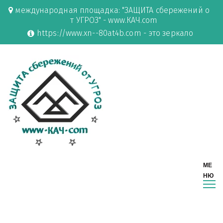
международная площадка: "ЗАЩИТА сбережений о
т УГРОЗ" - www.КАЧ.com
https://www.xn--80at4b.com - это зеркало