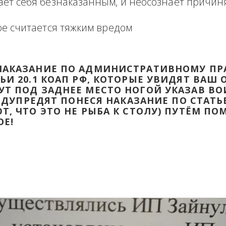
формация в виде отзыва о сделке с прикр
 оборзевшего ненаказанного лица в поря
считает себя безнаказанным, и неосознаё
которое считается тяжким вредом
ТИ НАКАЗАНИЕ ПО АДМИНИСТРАТИВ
ТАТЬИ 20.1 КОАП РФ, КОТОРЫЕ УВИД
ДАДУТ ПОД ЗАДНЕЕ МЕСТО НОГОЙ УК