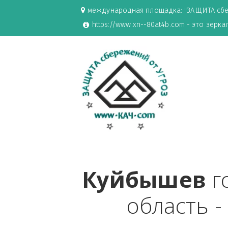
международная площадка: "ЗАЩИ
https://www.xn--80at4b.com - эт
Куйбыше