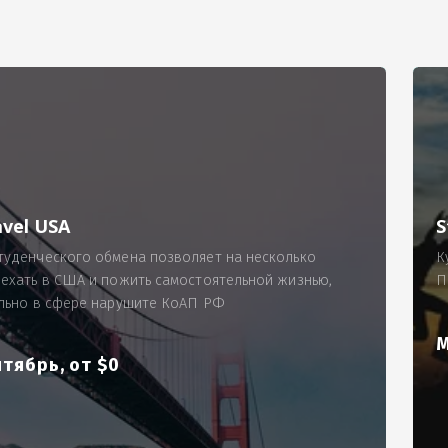
РИМЕР
ходящему, позволит Вам по-новому взглянуть ПРОБЛЕМУ в процес
ль, проспект Московский, д. 145, кв. 77
аработную плату за две смены на общую сумму 5400 рублей