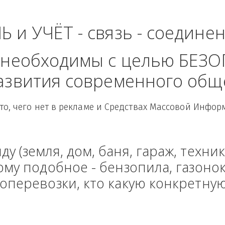
ь - Сибирский Федер
ЛЬ и УЧЁТ - связь - сое
рые необходимы с целью
 развития современного
Здесь то, чего нет в рекламе и Средствах Масс
енду (земля, дом, баня, гараж
и тому подобное - бензопила, г