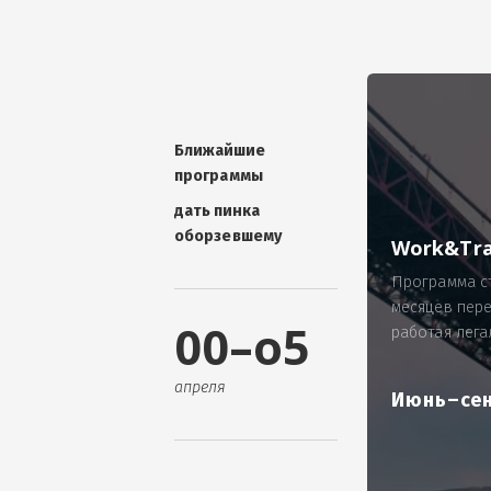
УНИКАЛЬНАЯ ТЕМА -
П
ОТЗЫВ - добавит волшебства проис
Проблема: Россия, город Ярослав
ИП Зайнулин Р.К. не выплатил з