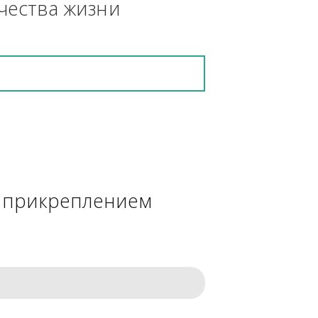
кретную работу выполнит и в 
ения качества жизни
сделке с прикреплением