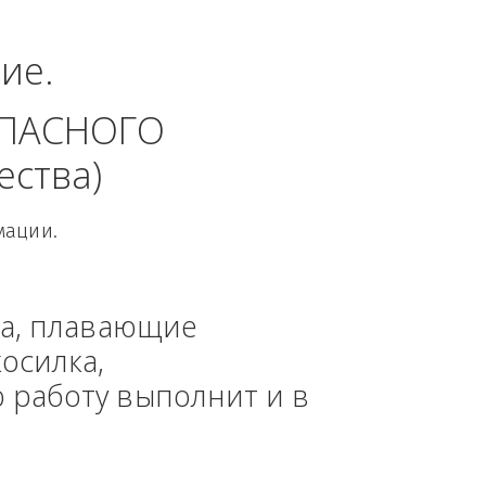
альный округ.
динение. 
 БЕЗОПАСНОГО 
 общества)
овой Информации.
, техника, плавающие 
азонокосилка, 