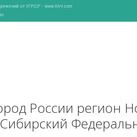
ТА сбережений от УГРОЗ" - www.КАЧ.com
о зеркало
в
 город России реги