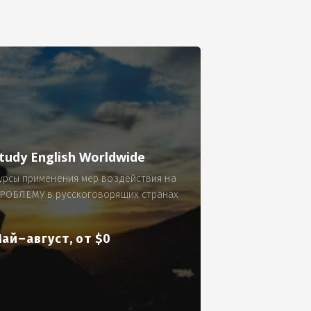
се.
 по 300 рублей за 9 часов в смену.