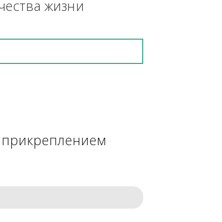
кретную работу выполнит и в 
ения качества жизни
сделке с прикреплением