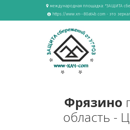
международная площадка: "ЗАЩИ
https://www.xn--80at4b.com - эт
Фрязин