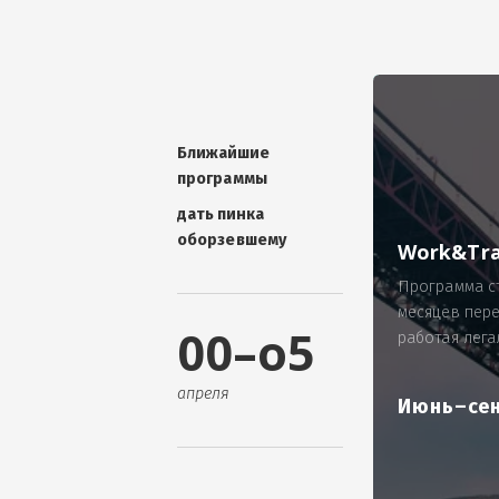
УНИКАЛЬНАЯ ТЕМА -
П
ОТЗЫВ - добавит волшебства проис
Проблема: Россия, город Ярослав
ИП Зайнулин Р.К. не выплатил з