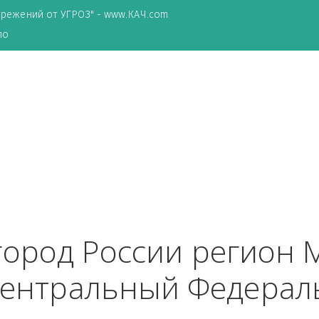
ТА сбережений от УГРОЗ" - www.КАЧ.com
о зеркало
о
 город России рег