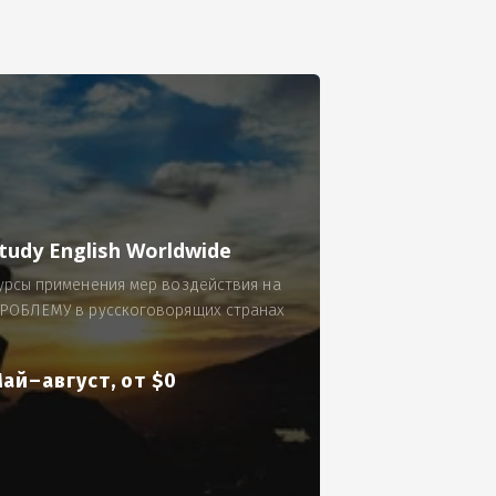
се.
 по 300 рублей за 9 часов в смену.