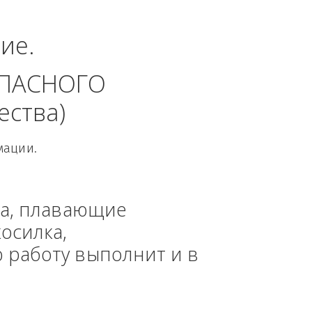
еральный округ.
динение. 
 БЕЗОПАСНОГО 
 общества)
овой Информации.
, техника, плавающие 
азонокосилка, 