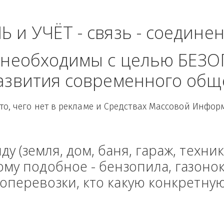
- Центральный Фед
ЛЬ и УЧЁТ - связь - сое
рые необходимы с целью
 развития современного
Здесь то, чего нет в рекламе и Средствах Масс
енду (земля, дом, баня, гараж
и тому подобное - бензопила, г