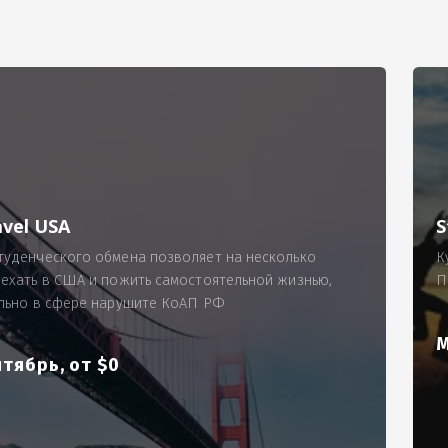
РИМЕР
ходящему, позволит Вам по-новому взглянуть ПРОБЛЕМУ в процес
ль, проспект Московский, д. 145, кв. 77
аработную плату за две смены на общую сумму 5400 рублей