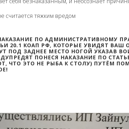
формация в виде отзыва о сделке с прикр
 оборзевшего ненаказанного лица в поря
считает себя безнаказанным, и неосознаё
которое считается тяжким вредом
ТИ НАКАЗАНИЕ ПО АДМИНИСТРАТИВ
ТАТЬИ 20.1 КОАП РФ, КОТОРЫЕ УВИД
ДАДУТ ПОД ЗАДНЕЕ МЕСТО НОГОЙ УК