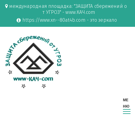
международная площадка: "ЗАЩИТА сбережений о
т УГРОЗ" - www.КАЧ.com
https://www.xn--80at4b.com - это зеркало