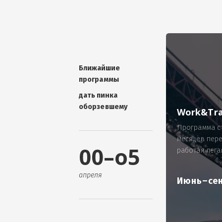
УНИКАЛЬНАЯ ТЕМА -
П
ОТЗЫВ - добавит волшебства проис
Проблема: Россия, город Ярослав
ИП Зайнулин Р.К. не выплатил з