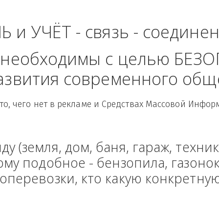
Северо-Западный Ф
ЛЬ и УЧЁТ - связь - сое
рые необходимы с целью
 развития современного
Здесь то, чего нет в рекламе и Средствах Масс
енду (земля, дом, баня, гараж
и тому подобное - бензопила, г