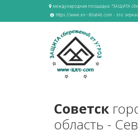
международная площадка: "ЗАЩИ
https://www.xn--80at4b.com - эт
Советск
 г