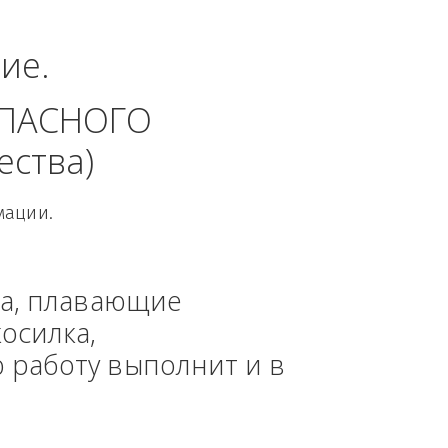
едеральный округ.
динение. 
 БЕЗОПАСНОГО 
 общества)
овой Информации.
, техника, плавающие 
азонокосилка, 