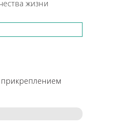
кретную работу выполнит и в 
ения качества жизни
сделке с прикреплением