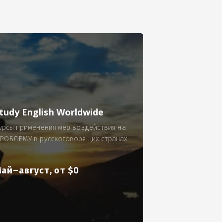
се.
 по 300 рублей за 9 часов в смену.