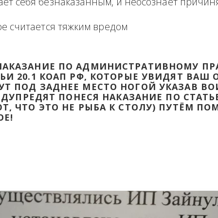
формация в виде отзыва о сделке с прикр
 оборзевшего ненаказанного лица в поря
считает себя безнаказанным, и неосознаё
которое считается тяжким вредом
ТИ НАКАЗАНИЕ ПО АДМИНИСТРАТИВ
ТАТЬИ 20.1 КОАП РФ, КОТОРЫЕ УВИД
ДАДУТ ПОД ЗАДНЕЕ МЕСТО НОГОЙ УК