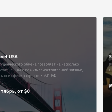
РИМЕР
ходящему, позволит Вам по-новому взглянуть ПРОБЛЕМУ в процес
ль, проспект Московский, д. 145, кв. 77
аработную плату за две смены на общую сумму 5400 рублей