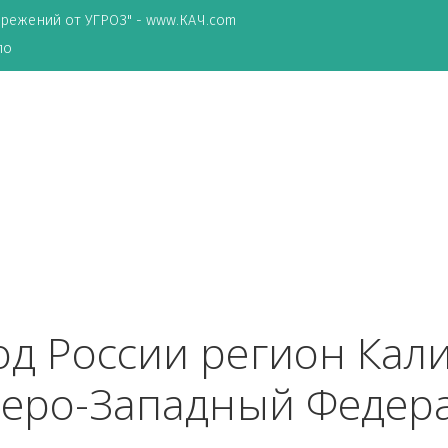
ТА сбережений от УГРОЗ" - www.КАЧ.com
о зеркало
ород России регион