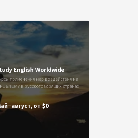
се.
 по 300 рублей за 9 часов в смену.