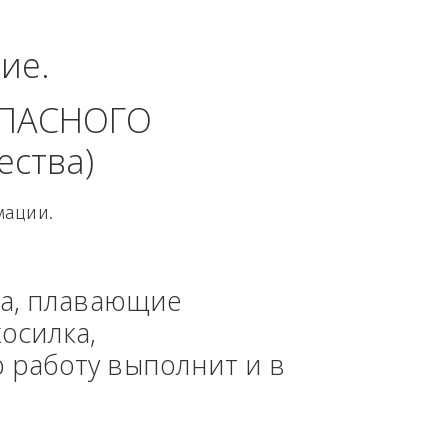
еральный округ.
динение. 
 БЕЗОПАСНОГО 
 общества)
овой Информации.
, техника, плавающие 
азонокосилка, 