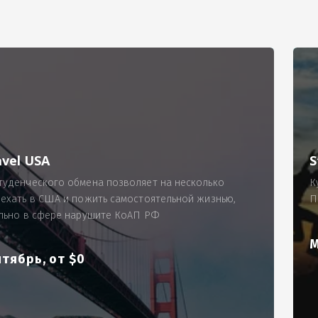
РИМЕР
ходящему, позволит Вам по-новому взглянуть ПРОБЛЕМУ в процес
ль, проспект Московский, д. 145, кв. 77
аработную плату за две смены на общую сумму 5400 рублей