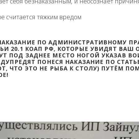
формация в виде отзыва о сделке с прикр
 оборзевшего ненаказанного лица в поря
считает себя безнаказанным, и неосознаё
которое считается тяжким вредом
ТИ НАКАЗАНИЕ ПО АДМИНИСТРАТИВ
ТАТЬИ 20.1 КОАП РФ, КОТОРЫЕ УВИД
ДАДУТ ПОД ЗАДНЕЕ МЕСТО НОГОЙ УК