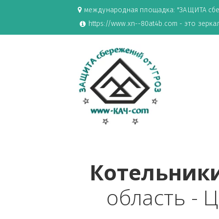
международная площадка: "ЗАЩИ
https://www.xn--80at4b.com - эт
Котельн