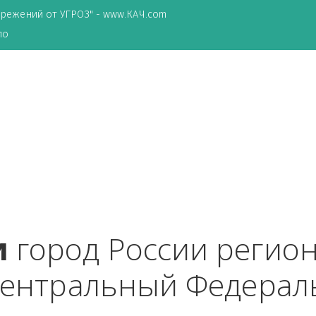
ТА сбережений от УГРОЗ" - www.КАЧ.com
о зеркало
ики
 город России ре