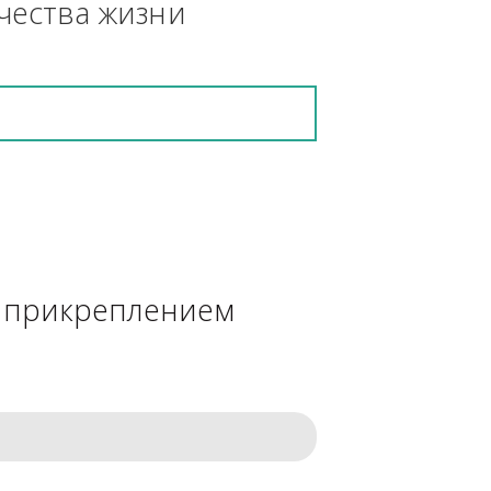
кретную работу выполнит и в 
ения качества жизни
сделке с прикреплением