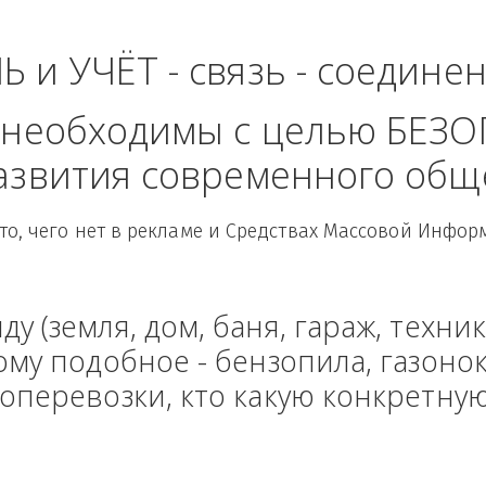
- Центральный Фед
ЛЬ и УЧЁТ - связь - сое
рые необходимы с целью
 развития современного
Здесь то, чего нет в рекламе и Средствах Масс
енду (земля, дом, баня, гараж
и тому подобное - бензопила, г