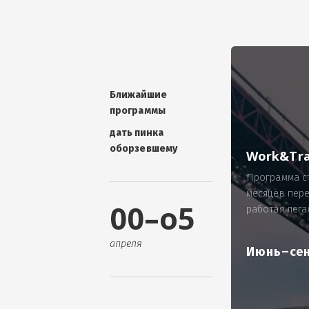
УНИКАЛЬНАЯ ТЕМА -
П
ОТЗЫВ - добавит волшебства проис
Проблема: Россия, город Ярослав
ИП Зайнулин Р.К. не выплатил з