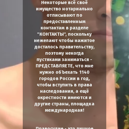
Некоторые всё своё
имущество нотариально
отписывают по
предоставленным
контактам в разделе
"КОНТАКТЫ", поскольку
нежелают чтобы нажитое
досталось правительству,
поэтому некогда
пустяками заниматься -
ПРЕДСТАВЛЯЕТЕ, что мне
нужно обЪехать 1140
городов России в год,
чтобы вступить в права
наследования, а ещё
окрестности имеются и
другие страны, площадка
международная!
Правосудие - это личное