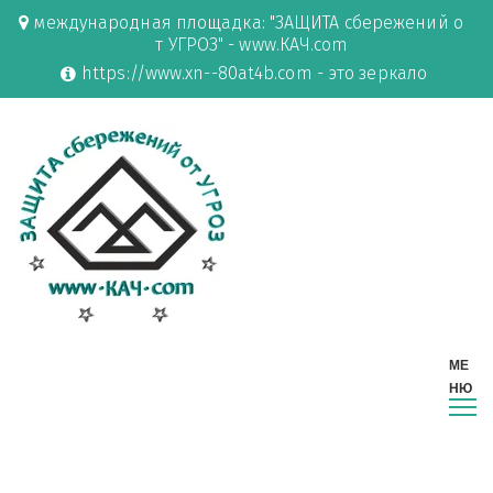
международная площадка: "ЗАЩИТА сбережений о
т УГРОЗ" - www.КАЧ.com
https://www.xn--80at4b.com - это зеркало