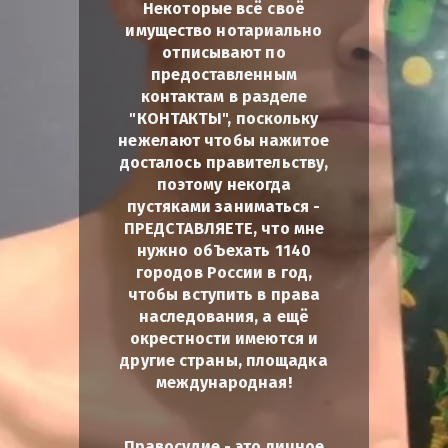
Некоторые всё своё
имущество нотариально
отписывают по
предоставленным
контактам в разделе
"КОНТАКТЫ", поскольку
нежелают чтобы нажитое
досталось правительству,
поэтому некогда
пустяками заниматься -
ПРЕДСТАВЛЯЕТЕ, что мне
нужно обЪехать 1140
городов России в год,
чтобы вступить в права
наследования, а ещё
окрестности имеются и
другие страны, площадка
международная!
Правосудие - это личное