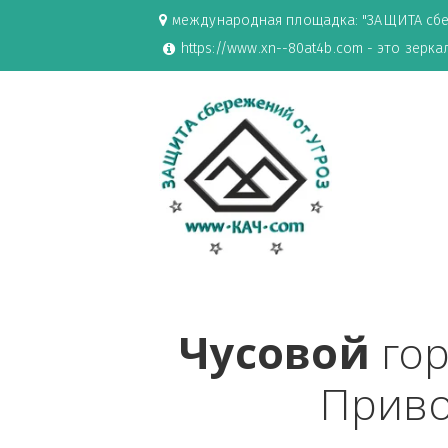
международная площадка: "ЗАЩИ
https://www.xn--80at4b.com - эт
Чусовой
 