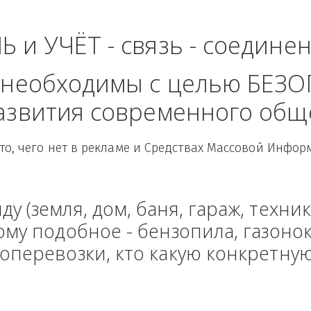
волжский Федераль
ЛЬ и УЧЁТ - связь - сое
рые необходимы с целью
 развития современного
Здесь то, чего нет в рекламе и Средствах Масс
енду (земля, дом, баня, гараж
и тому подобное - бензопила, г