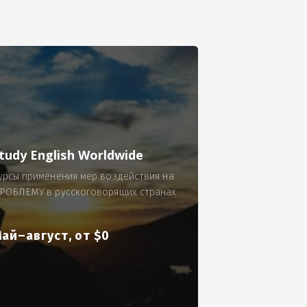
се.
 по 300 рублей за 9 часов в смену.