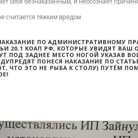
формация в виде отзыва о сделке с прикр
 оборзевшего ненаказанного лица в поря
считает себя безнаказанным, и неосознаё
которое считается тяжким вредом
ТИ НАКАЗАНИЕ ПО АДМИНИСТРАТИВ
ТАТЬИ 20.1 КОАП РФ, КОТОРЫЕ УВИД
ДАДУТ ПОД ЗАДНЕЕ МЕСТО НОГОЙ УК