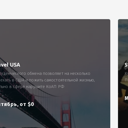
РИМЕР
ходящему, позволит Вам по-новому взглянуть ПРОБЛЕМУ в процес
ль, проспект Московский, д. 145, кв. 77
аработную плату за две смены на общую сумму 5400 рублей