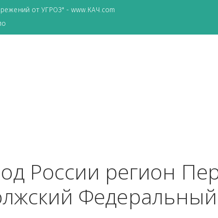
ТА сбережений от УГРОЗ" - www.КАЧ.com
о зеркало
город России регион