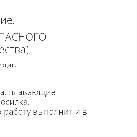
ный округ.
динение. 
 БЕЗОПАСНОГО 
 общества)
овой Информации.
, техника, плавающие 
азонокосилка, 