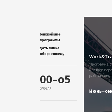
УНИКАЛЬНАЯ ТЕМА -
П
ОТЗЫВ - добавит волшебства проис
Проблема: Россия, город Ярослав
ИП Зайнулин Р.К. не выплатил з