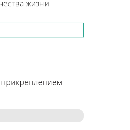
кретную работу выполнит и в 
ения качества жизни
сделке с прикреплением