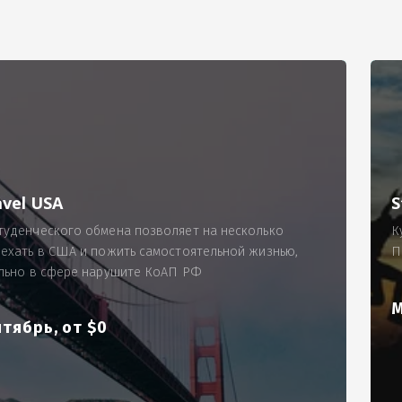
РИМЕР
ходящему, позволит Вам по-новому взглянуть ПРОБЛЕМУ в процес
ль, проспект Московский, д. 145, кв. 77
аработную плату за две смены на общую сумму 5400 рублей