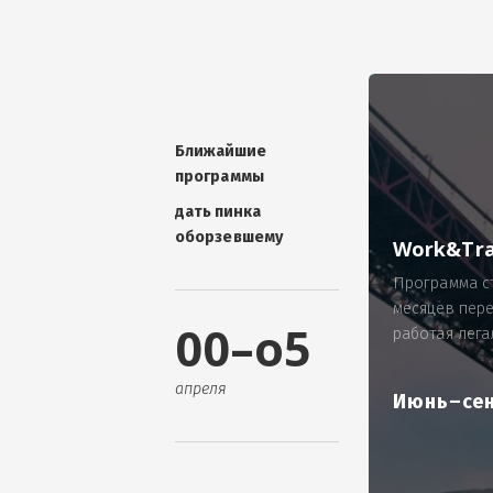
УНИКАЛЬНАЯ ТЕМА -
П
ОТЗЫВ - добавит волшебства проис
Проблема: Россия, город Ярослав
ИП Зайнулин Р.К. не выплатил з