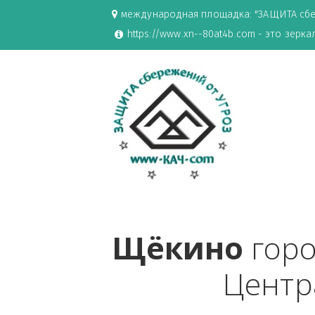
международная площадка: "ЗАЩИ
https://www.xn--80at4b.com - эт
Щёкино
 г