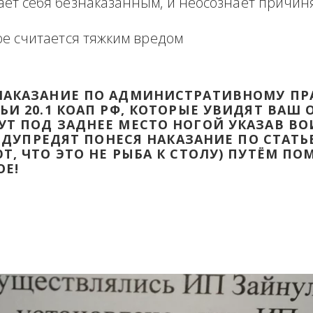
формация в виде отзыва о сделке с прикр
 оборзевшего ненаказанного лица в поря
считает себя безнаказанным, и неосознаё
которое считается тяжким вредом
ТИ НАКАЗАНИЕ ПО АДМИНИСТРАТИВ
ТАТЬИ 20.1 КОАП РФ, КОТОРЫЕ УВИД
ДАДУТ ПОД ЗАДНЕЕ МЕСТО НОГОЙ УК