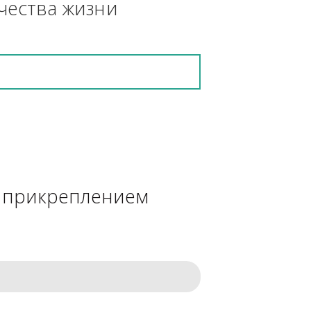
кретную работу выполнит и в 
ения качества жизни
сделке с прикреплением