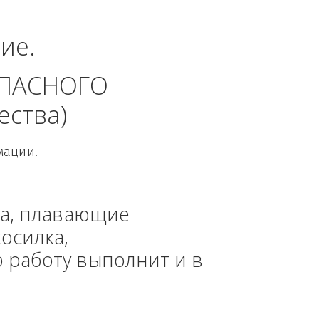
ный округ.
динение. 
 БЕЗОПАСНОГО 
 общества)
овой Информации.
, техника, плавающие 
азонокосилка, 