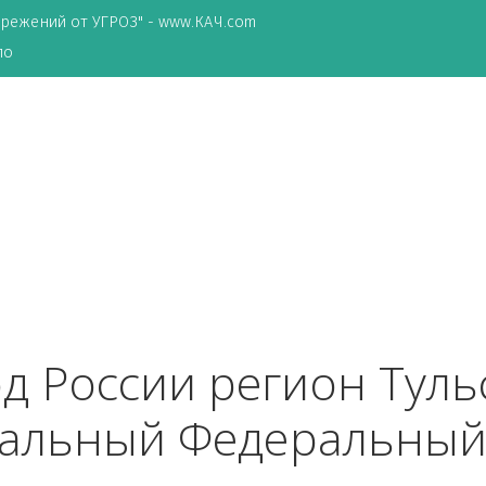
ТА сбережений от УГРОЗ" - www.КАЧ.com
о зеркало
ород России регион Т