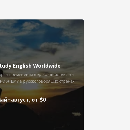
се.
 по 300 рублей за 9 часов в смену.