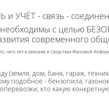
тральный Федераль
ЛЬ и УЧЁТ - связь - сое
рые необходимы с целью
 развития современного
Здесь то, чего нет в рекламе и Средствах Масс
енду (земля, дом, баня, гараж
и тому подобное - бензопила, г