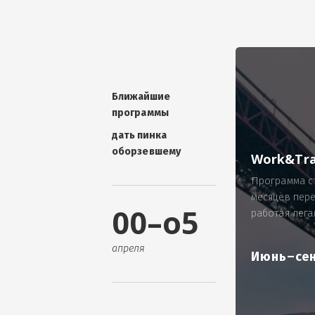
УНИКАЛЬНАЯ ТЕМА -
П
ОТЗЫВ - добавит волшебства проис
Проблема: Россия, город Ярослав
ИП Зайнулин Р.К. не выплатил з