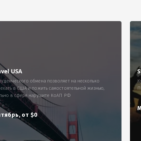
РИМЕР
ходящему, позволит Вам по-новому взглянуть ПРОБЛЕМУ в процес
ль, проспект Московский, д. 145, кв. 77
аработную плату за две смены на общую сумму 5400 рублей