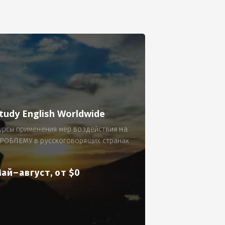
се.
 по 300 рублей за 9 часов в смену.