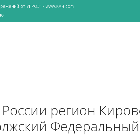
ТА сбережений от УГРОЗ" - www.КАЧ.com
о зеркало
од России регион Ки