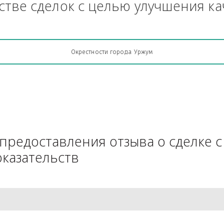
Грузоперевозки, кто какую кон
АЧестве сделок с целью улучш
Окрестности города Уржум
для предоставления отзыва о 