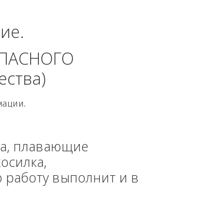
ный округ.
динение. 
 БЕЗОПАСНОГО 
 общества)
овой Информации.
, техника, плавающие 
азонокосилка, 