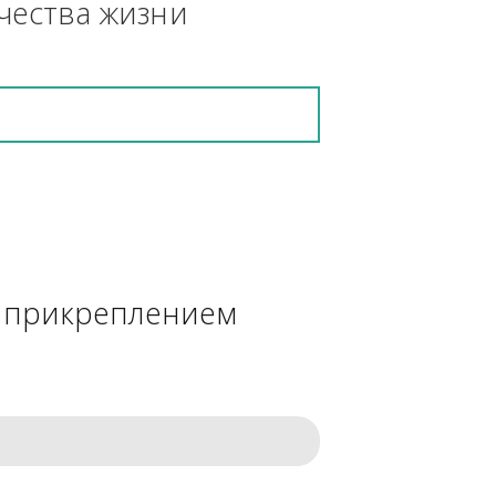
кретную работу выполнит и в 
ения качества жизни
сделке с прикреплением