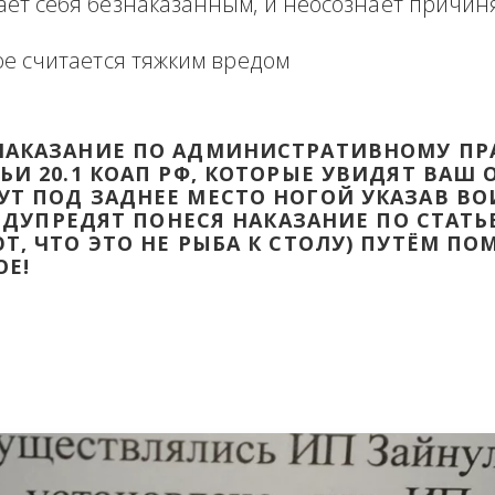
формация в виде отзыва о сделке с прикр
 оборзевшего ненаказанного лица в поря
считает себя безнаказанным, и неосознаё
которое считается тяжким вредом
ТИ НАКАЗАНИЕ ПО АДМИНИСТРАТИВ
ТАТЬИ 20.1 КОАП РФ, КОТОРЫЕ УВИД
ДАДУТ ПОД ЗАДНЕЕ МЕСТО НОГОЙ УК