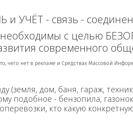
волжский Федераль
ЛЬ и УЧЁТ - связь - сое
рые необходимы с целью
 развития современного
Здесь то, чего нет в рекламе и Средствах Масс
енду (земля, дом, баня, гараж
и тому подобное - бензопила, г