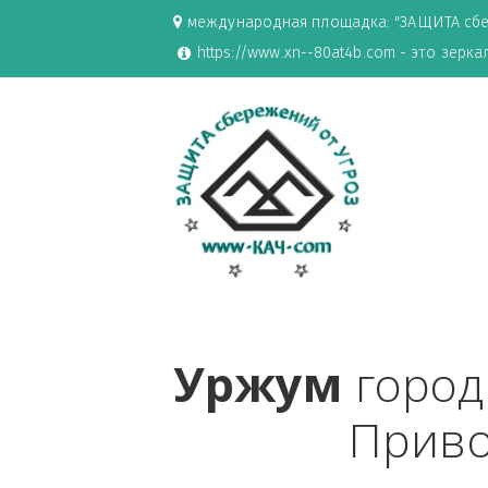
международная площадка: "ЗАЩИ
https://www.xn--80at4b.com - эт
Уржум
 гор