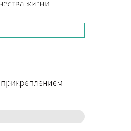
кретную работу выполнит и в 
ения качества жизни
сделке с прикреплением