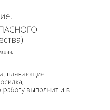
альный округ.
динение. 
 БЕЗОПАСНОГО 
 общества)
овой Информации.
, техника, плавающие 
азонокосилка, 