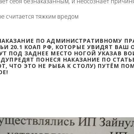
формация в виде отзыва о сделке с прикр
 оборзевшего ненаказанного лица в поря
считает себя безнаказанным, и неосознаё
которое считается тяжким вредом
ТИ НАКАЗАНИЕ ПО АДМИНИСТРАТИВ
ТАТЬИ 20.1 КОАП РФ, КОТОРЫЕ УВИД
ДАДУТ ПОД ЗАДНЕЕ МЕСТО НОГОЙ УК