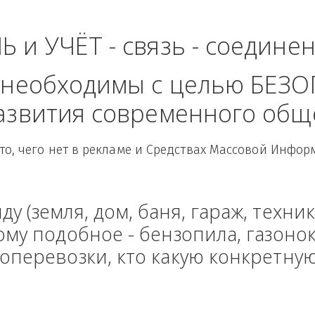
ь - Уральский Федер
ЛЬ и УЧЁТ - связь - сое
рые необходимы с целью
 развития современного
Здесь то, чего нет в рекламе и Средствах Масс
енду (земля, дом, баня, гараж
и тому подобное - бензопила, г