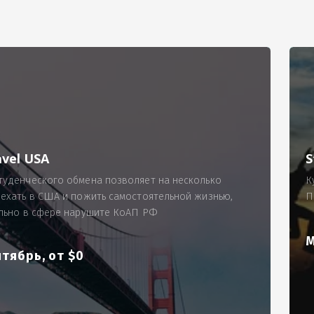
РИМЕР
ходящему, позволит Вам по-новому взглянуть ПРОБЛЕМУ в процес
ль, проспект Московский, д. 145, кв. 77
аработную плату за две смены на общую сумму 5400 рублей