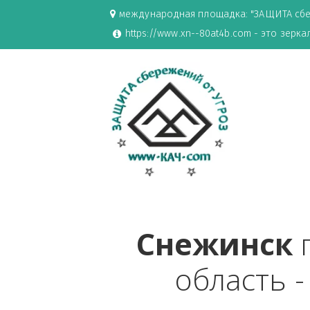
международная площадка: "ЗАЩИ
https://www.xn--80at4b.com - эт
Снежинс