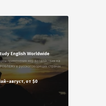
се.
 по 300 рублей за 9 часов в смену.