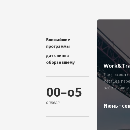
УНИКАЛЬНАЯ ТЕМА -
П
ОТЗЫВ - добавит волшебства проис
Проблема: Россия, город Ярослав
ИП Зайнулин Р.К. не выплатил з