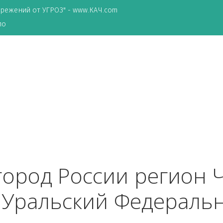
ТА сбережений от УГРОЗ" - www.КАЧ.com
о зеркало
к
 город России рег