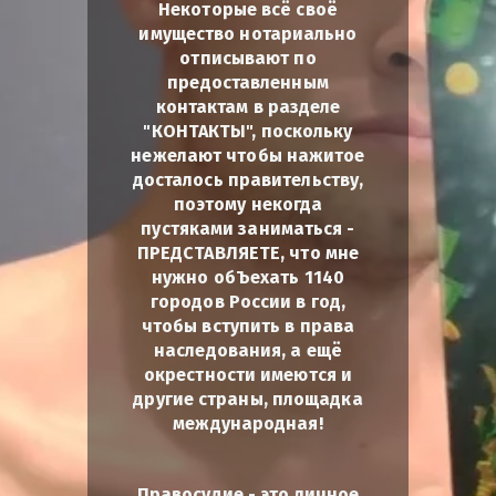
Некоторые всё своё
имущество нотариально
отписывают по
предоставленным
контактам в разделе
"КОНТАКТЫ", поскольку
нежелают чтобы нажитое
досталось правительству,
поэтому некогда
пустяками заниматься -
ПРЕДСТАВЛЯЕТЕ, что мне
нужно обЪехать 1140
городов России в год,
чтобы вступить в права
наследования, а ещё
окрестности имеются и
другие страны, площадка
международная!
Правосудие - это личное