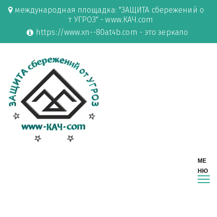
международная площадка: "ЗАЩИТА сбережений о
т УГРОЗ" - www.КАЧ.com
https://www.xn--80at4b.com - это зеркало