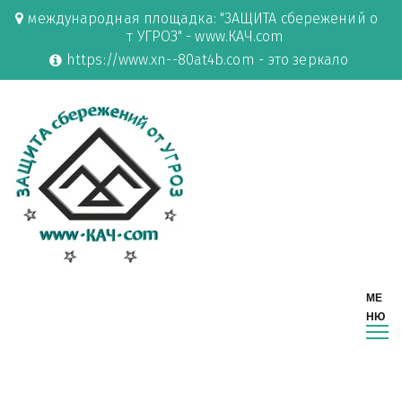
международная площадка: "ЗАЩИТА сбережений о
т УГРОЗ" - www.КАЧ.com
https://www.xn--80at4b.com - это зеркало