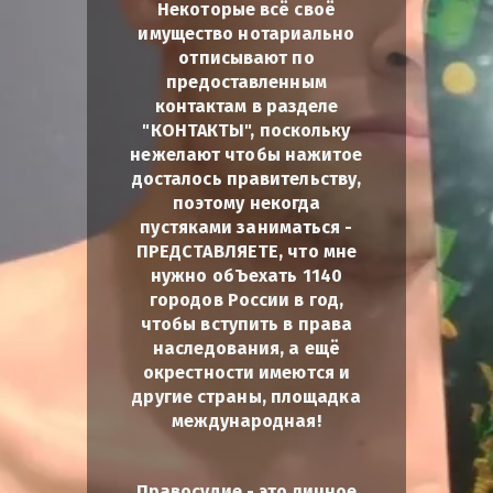
Некоторые всё своё
имущество нотариально
отписывают по
предоставленным
контактам в разделе
"КОНТАКТЫ", поскольку
нежелают чтобы нажитое
досталось правительству,
поэтому некогда
пустяками заниматься -
ПРЕДСТАВЛЯЕТЕ, что мне
нужно обЪехать 1140
городов России в год,
чтобы вступить в права
наследования, а ещё
окрестности имеются и
другие страны, площадка
международная!
Правосудие - это личное