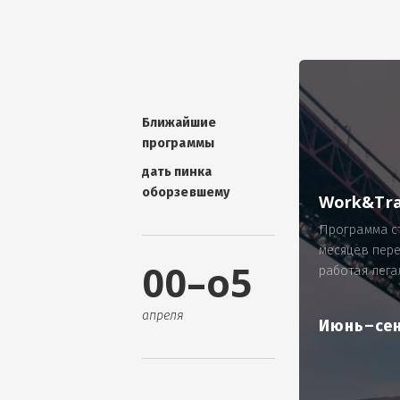
УНИКАЛЬНАЯ ТЕМА -
П
ОТЗЫВ - добавит волшебства проис
Проблема: Россия, город Ярослав
ИП Зайнулин Р.К. не выплатил з