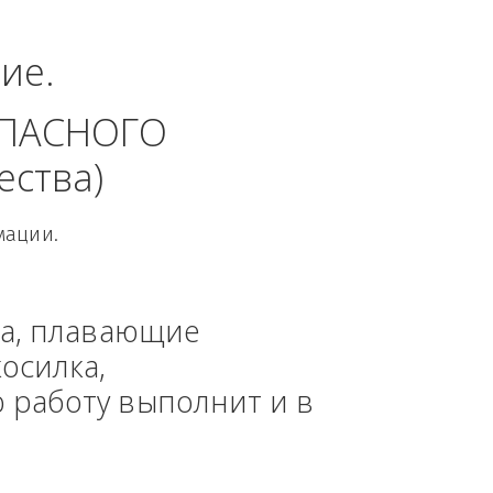
еральный округ.
динение. 
 БЕЗОПАСНОГО 
 общества)
овой Информации.
, техника, плавающие 
азонокосилка, 