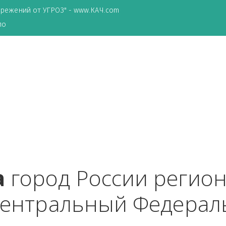
ТА сбережений от УГРОЗ" - www.КАЧ.com
о зеркало
вка
 город России ре