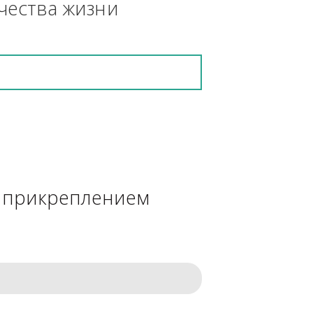
кретную работу выполнит и в 
ения качества жизни
сделке с прикреплением