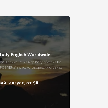
се.
 по 300 рублей за 9 часов в смену.