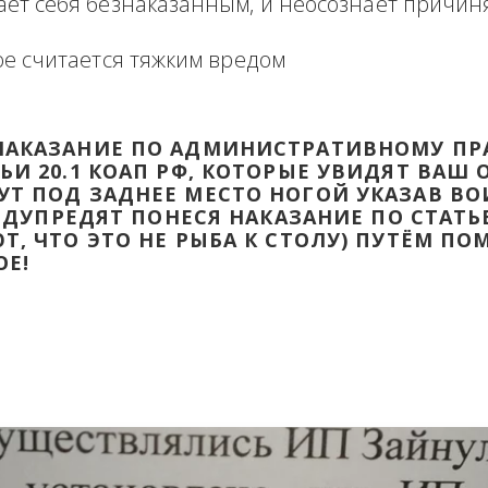
формация в виде отзыва о сделке с прикр
 оборзевшего ненаказанного лица в поря
считает себя безнаказанным, и неосознаё
которое считается тяжким вредом
ТИ НАКАЗАНИЕ ПО АДМИНИСТРАТИВ
ТАТЬИ 20.1 КОАП РФ, КОТОРЫЕ УВИД
ДАДУТ ПОД ЗАДНЕЕ МЕСТО НОГОЙ УК