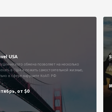
РИМЕР
ходящему, позволит Вам по-новому взглянуть ПРОБЛЕМУ в процес
ль, проспект Московский, д. 145, кв. 77
аработную плату за две смены на общую сумму 5400 рублей