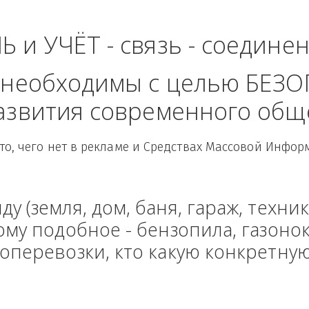
- Центральный Фед
ЛЬ и УЧЁТ - связь - сое
рые необходимы с целью
 развития современного
Здесь то, чего нет в рекламе и Средствах Масс
енду (земля, дом, баня, гараж
и тому подобное - бензопила, г