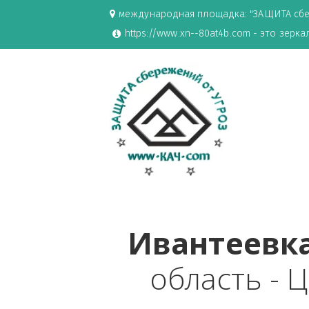
международная площадка: "ЗАЩИ
https://www.xn--80at4b.com - эт
Ивантее