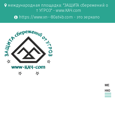
международная площадка: "ЗАЩИТА сбережений о
т УГРОЗ" - www.КАЧ.com
https://www.xn--80at4b.com - это зеркало