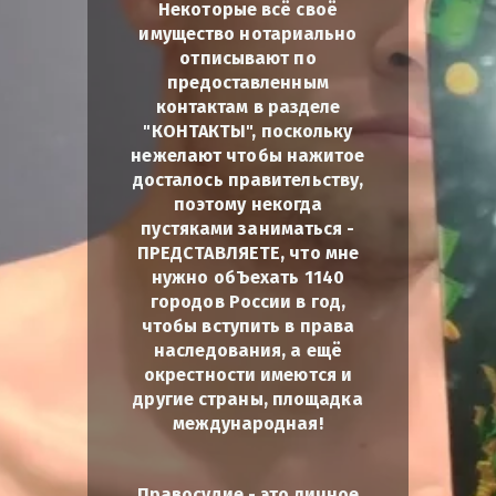
Некоторые всё своё
имущество нотариально
отписывают по
предоставленным
контактам в разделе
"КОНТАКТЫ", поскольку
нежелают чтобы нажитое
досталось правительству,
поэтому некогда
пустяками заниматься -
ПРЕДСТАВЛЯЕТЕ, что мне
нужно обЪехать 1140
городов России в год,
чтобы вступить в права
наследования, а ещё
окрестности имеются и
другие страны, площадка
международная!
Правосудие - это личное