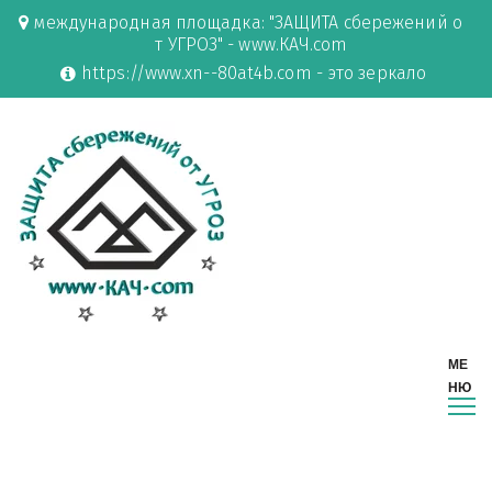
международная площадка: "ЗАЩИТА сбережений о
т УГРОЗ" - www.КАЧ.com
https://www.xn--80at4b.com - это зеркало