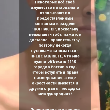
Некоторые всё своё
имущество нотариально
отписывают по
предоставленным
контактам в разделе
"КОНТАКТЫ", поскольку
нежелают чтобы нажитое
досталось правительству,
поэтому некогда
пустяками заниматься -
ПРЕДСТАВЛЯЕТЕ, что мне
нужно обЪехать 1140
городов России в год,
чтобы вступить в права
наследования, а ещё
окрестности имеются и
другие страны, площадка
международная!
Правосудие - это личное