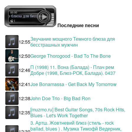
00:00
много блюза для бесстрашных мужчин
🎧 1
Последние песни
Звучание мощного Темного блюза для
12:55
бесстрашных мужчин
12:50
George Thorogood - Bad To The Bone
П (1998) 11. Вона (Балада) - Плач рем
12:46
Добре (1998, Блюз-РОК, Балада). 0437
12:41
Joe Bonamassa - Get Back My Tomorrow
12:38
John Doe Trio - Big Bad Ron
[muzmo.ru] Best Guitar Songs, 70s Rock Hits,
12:35
Blues - Let's Work Together
3. Артш. Жовтневий блюз (стиль - rock
ballad, blues ) . Музика Тимофй Ведерник,
12:30