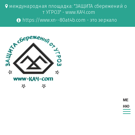
международная площадка: "ЗАЩИТА сбережений о
т УГРОЗ" - www.КАЧ.com
https://www.xn--80at4b.com - это зеркало