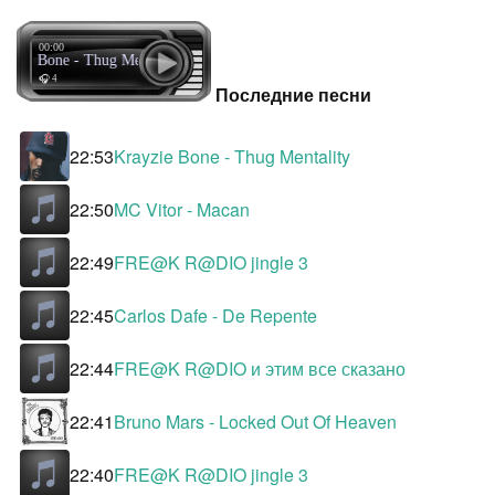
00:00
ayzie Bone - Thug Mentality
🎧 4
Последние песни
22:53
Krayzie Bone - Thug Mentality
22:50
MC Vitor - Macan
22:49
FRE@K R@DIO jingle 3
22:45
Carlos Dafe - De Repente
22:44
FRE@K R@DIO и этим все сказано
22:41
Bruno Mars - Locked Out Of Heaven
22:40
FRE@K R@DIO jingle 3