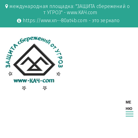
международная площадка: "ЗАЩИТА сбережений о
т УГРОЗ" - www.КАЧ.com
https://www.xn--80at4b.com - это зеркало