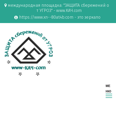
международная площадка: "ЗАЩИТА сбережений о
т УГРОЗ" - www.КАЧ.com
https://www.xn--80at4b.com - это зеркало