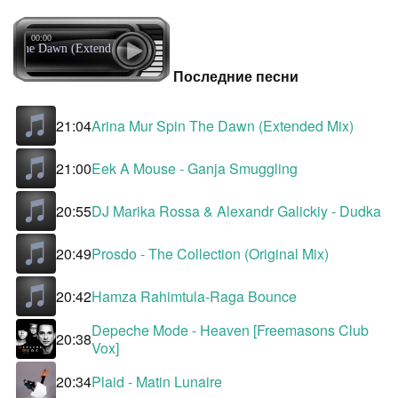
00:00
in The Dawn (Extended Mix)
Последние песни
21:04
Arina Mur Spin The Dawn (Extended Mix)
21:00
Eek A Mouse - Ganja Smuggling
20:55
DJ Marika Rossa & Alexandr Galickiy - Dudka
20:49
Prosdo - The Collection (Original Mix)
20:42
Hamza Rahimtula-Raga Bounce
Depeche Mode - Heaven [Freemasons Club
20:38
Vox]
20:34
Plaid - Matin Lunaire