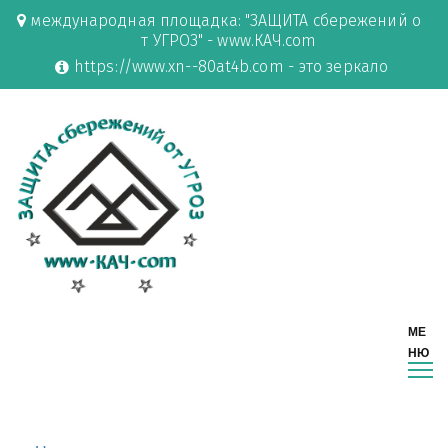
международная площадка: "ЗАЩИТА сбережений о
т УГРОЗ" - www.КАЧ.com
https://www.xn--80at4b.com - это зеркало