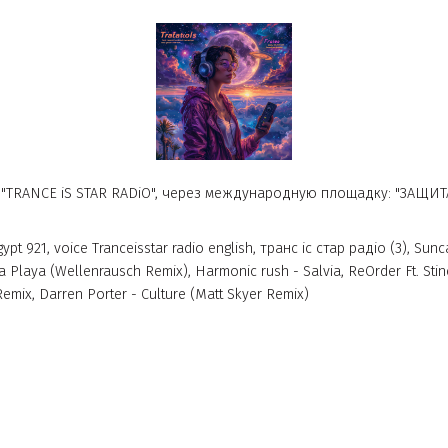
АЧ 06/08/2025
 радио "TRANCE iS STAR RADiO", через международную пло
d Of Egypt 921, voice Tranceisstar radio english, транс іс стар ра
 Brian - La Playa (Wellenrausch Remix), Harmonic rush - Salvia, 
e One Remix, Darren Porter - Culture (Matt Skyer Remix)
dio