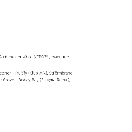
щадку: "ЗАЩИТА сбережений от УГРОЗ" доменное
діо (3), Suncatcher - Fruitify (Club Mix), StГёrmbrand -
ReOrder Ft. Stine Grove - Biscay Bay (Estigma Remix),