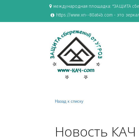
международная площадка: "ЗАЩИ
https://www.xn--80at4b.com - эт
Назад к списку