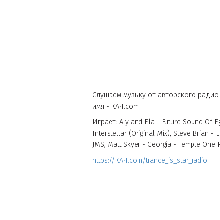
Новость К
Слушаем музыку от авторского
имя - КАЧ.com
Играет: Aly and Fila - Future Soun
Interstellar (Original Mix), Steve
JMS, Matt Skyer - Georgia - Templ
https://КАЧ.com/trance_is_star_ra