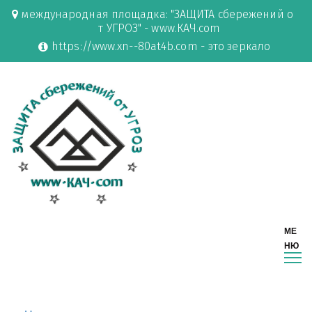
международная площадка: "ЗАЩИТА сбережений о
т УГРОЗ" - www.КАЧ.com
https://www.xn--80at4b.com - это зеркало