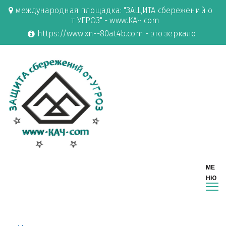
международная площадка: "ЗАЩИТА сбережений о
т УГРОЗ" - www.КАЧ.com
https://www.xn--80at4b.com - это зеркало