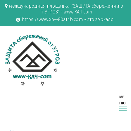
международная площадка: "ЗАЩИТА сбережений о
т УГРОЗ" - www.КАЧ.com
https://www.xn--80at4b.com - это зеркало