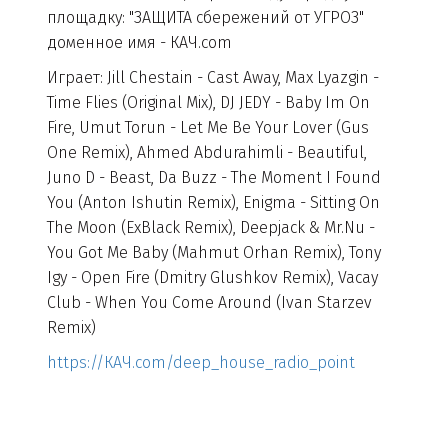
площадку: "ЗАЩИТА сбережений от УГРОЗ"
доменное имя - КАЧ.com
Играет: Jill Chestain - Cast Away, Max Lyazgin -
Time Flies (Original Mix), DJ JEDY - Baby Im On
Fire, Umut Torun - Let Me Be Your Lover (Gus
One Remix), Ahmed Abdurahimli - Beautiful,
Juno D - Beast, Da Buzz - The Moment I Found
You (Anton Ishutin Remix), Enigma - Sitting On
The Moon (ExBlack Remix), Deepjack & Mr.Nu -
You Got Me Baby (Mahmut Orhan Remix), Tony
Igy - Open Fire (Dmitry Glushkov Remix), Vacay
Club - When You Come Around (Ivan Starzev
Remix)
https://КАЧ.com/deep_house_radio_point