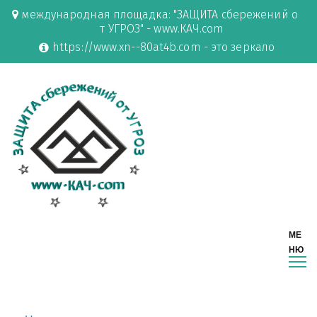
международная площадка: "ЗАЩИТА сбережений о
т УГРОЗ" - www.КАЧ.com
https://www.xn--80at4b.com - это зеркало