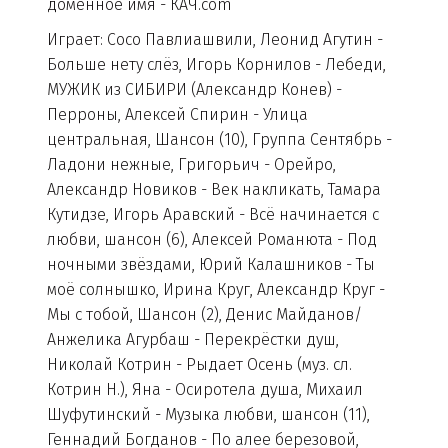
доменное имя - КАЧ.com
Играет: Сосо Павлиашвили, Леонид Агутин -
Больше нету слёз, Игорь Корнилов - Лебеди,
МУЖИК из СИБИРИ (Александр Конев) -
Перроны, Алексей Спирин - Улица
центральная, Шансон (10), Группа Сентябрь -
Ладони нежные, Григорьич - Орейро,
Александр Новиков - Век накликать, Тамара
Кутидзе, Игорь Аравский - Всё начинается с
любви, шансон (6), Алексей Романюта - Под
ночными звёздами, Юрий Калашников - Ты
моё солнышко, Ирина Круг, Александр Круг -
Мы с тобой, Шансон (2), Денис Майданов/
Анжелика Агурбаш - Перекрёстки душ,
Николай Котрин - Рыдает Осень (муз. сл.
Котрин Н.), Яна - Осиротела душа, Михаил
Шуфутинский - Музыка любви, шансон (11),
Геннадий Богданов - По алее березовой,