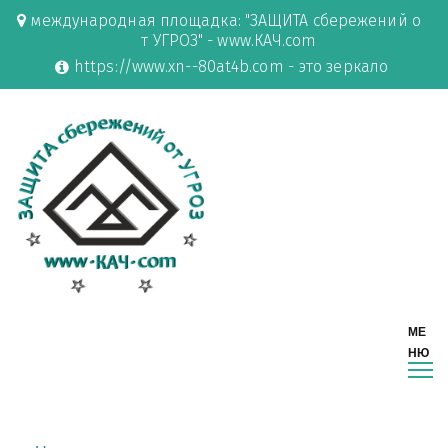
международная площадка: "ЗАЩИТА сбережений о
т УГРОЗ" - www.КАЧ.com
https://www.xn--80at4b.com - это зеркало