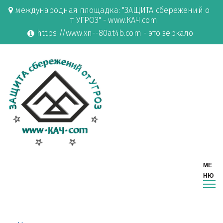
международная площадка: "ЗАЩИТА сбережений о
т УГРОЗ" - www.КАЧ.com
https://www.xn--80at4b.com - это зеркало