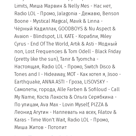
Limits, Миша Марвин & Nelly Mes - Нас нет,
Radio LOL - Промо, Jalagonia - Дежавю, Benson
Boone - Mystical Magical, Mavik & Linna -
Чёрный Кадиллак, GOODBOYS & Nu Aspect &
Avaion - Blindspot, LIL KATE - Корабли, Miley
Cyrus - End Of The World, Artik & Asti - Модный
поп, Lost Frequencies & Tom Odell - Black Friday
(pretty like the sun), Tanir & Tyomcha -
Настоящая, Radio LOL - Промо, Switch Disco &
Tones and I - Hideaway, МОТ - Как хотел я, Jisoo -
Earthquake, ANNA ASTI - Гроза, LISOVSKY -
Самолеты, города, Alle Farben & Sofiloud - Call
My Name, Коста Лакоста & Ольга Серябкина -
По улицам, Ava Max - Lovin Myself, PIZZA &
Леонид Агутин - Наплевать на всех, Filatov &
Karas - Time Won't Wait, Radio LOL - Промо,
Миша Житов - Потопит