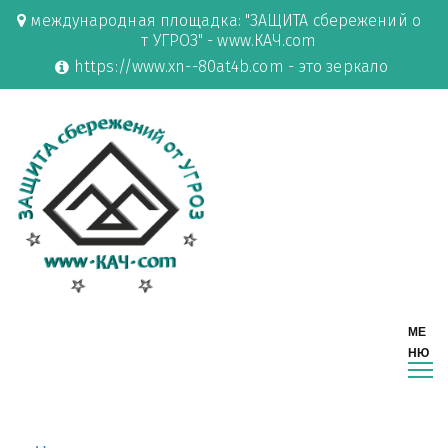
международная площадка: "ЗАЩИТА сбережений о
т УГРОЗ" - www.КАЧ.com
https://www.xn--80at4b.com - это зеркало