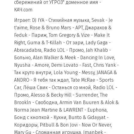
сбережений от УГРОЗ" доменное имя -
КАЧ.com
Играет: DJ IYA - Стихийная музыка, Sevak - Je
t'aime, Rose & Bruno Mars - APT, Джарахов &
Feduk - Париж, Tom Gregory & Vize - Make It
Right, Guma & T-Killah - От зари, Lady Gaga -
Abracadabra, Radio LOL - Промо, Jah Khalib -
Больно, Alan Walker & Meek - Dancing In Love,
Nyusha - Amore, Demi Lovato - Fast, Chris Yank -
Так круто внутри, Lola Young - Messy, JANAGA &
ANDRO - Я тебя так ждал, Tate McRae - Sports
Car, Лёша Свик - Останься со мной, Radio LOL -
Промо, Alesso & Becky Hill - Surrender, The
Brookln - Свободна, Armin Van Buuren & Alok &
Norma Jean Martine & LAWRENT - Euphoria,
Бонд с кнопкой - Кухни, Burito & Gidayyat -
Коридоры, Pitbull & Bon Jovi - Now Or Never,
Mary Gu - Сломанная игрушка, Imanbek -