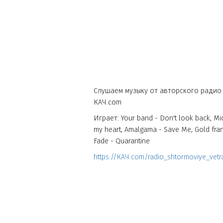
Новость КА
Слушаем музыку от авторского
КАЧ.com
Играет: Your band - Don't look ba
my heart, Amalgama - Save Me, Go
Fade - Quarantine
https://КАЧ.com/radio_shtormovi