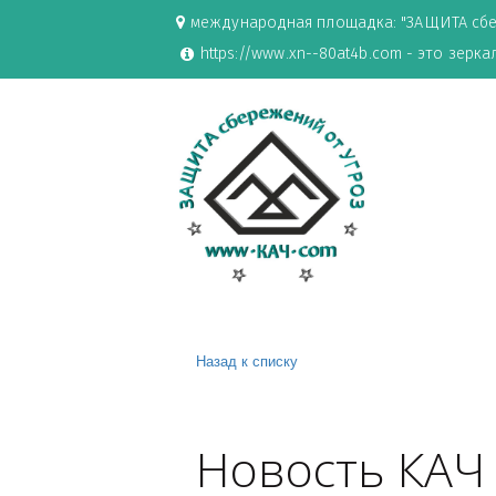
международная площадка: "ЗАЩИ
https://www.xn--80at4b.com - эт
Назад к списку