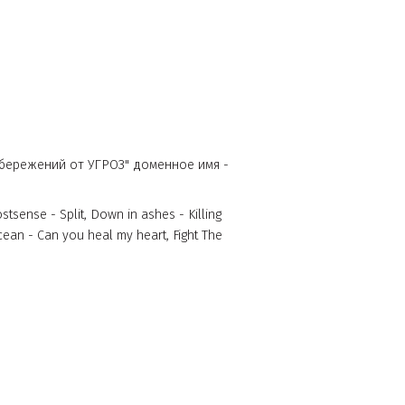
у: "ЗАЩИТА сбережений от УГРОЗ" доменное имя -
 - Decode, Lostsense - Split, Down in ashes - Killing
 Across the ocean - Can you heal my heart, Fight The