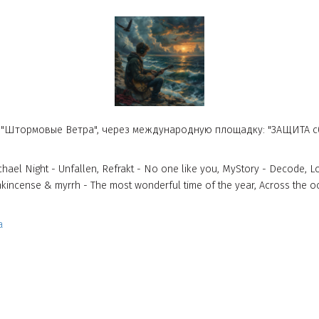
Ч от 21/08/2025
 радио "Штормовые Ветра", через международную площадк
ck, Michael Night - Unfallen, Refrakt - No one like you, MyStory
ld frankincense & myrrh - The most wonderful time of the year,
ye_vetra