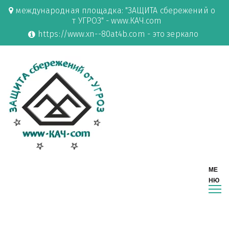
международная площадка: "ЗАЩИТА сбережений о
т УГРОЗ" - www.КАЧ.com
https://www.xn--80at4b.com - это зеркало