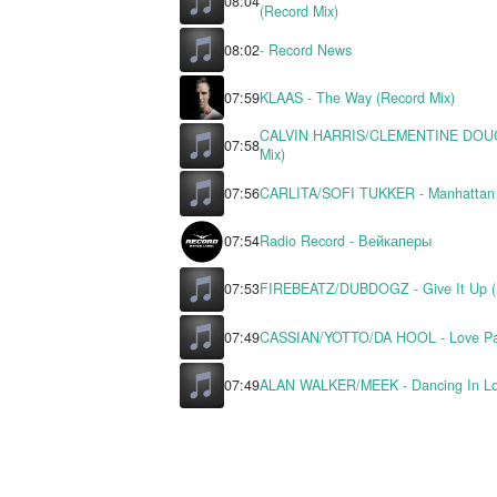
HUGEL/IMAEL ANGEL/ULTRA 
08:04
(Record Mix)
08:02
- Record News
07:59
KLAAS - The Way (Record Mi
CALVIN HARRIS/CLEMENTINE
07:58
Mix)
07:56
CARLITA/SOFI TUKKER - Man
07:54
Radio Record - Вейкаперы
07:53
FIREBEATZ/DUBDOGZ - Give 
07:49
CASSIAN/YOTTO/DA HOOL - L
07:49
ALAN WALKER/MEEK - Dancing