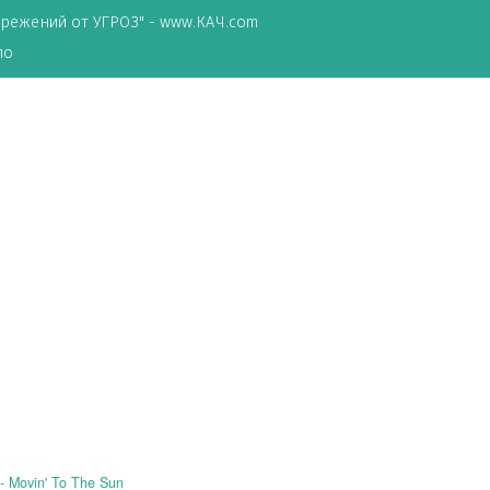
ТА сбережений от УГРОЗ" - www.КАЧ.com
о зеркало
песни