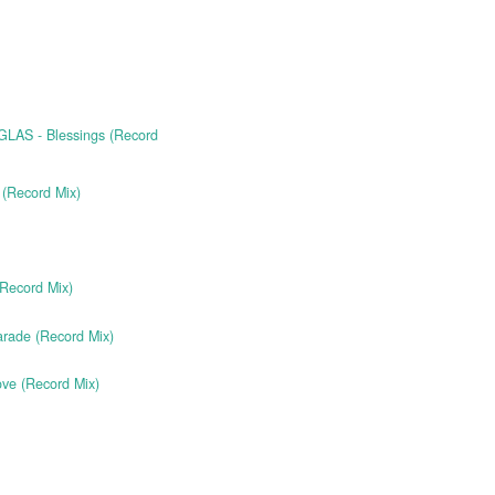
NATE - Movin' To The Sun
x)
 DOUGLAS - Blessings (Record
hattan (Record Mix)
It Up (Record Mix)
ove Parade (Record Mix)
 In Love (Record Mix)