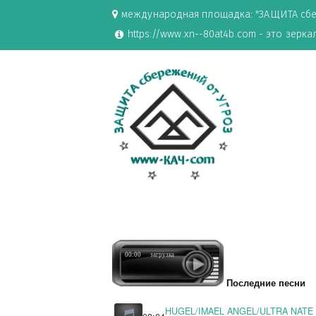
международная площадка: "ЗАЩИ
https://www.xn--80at4b.com - эт
00:00
загрузка
Последние 