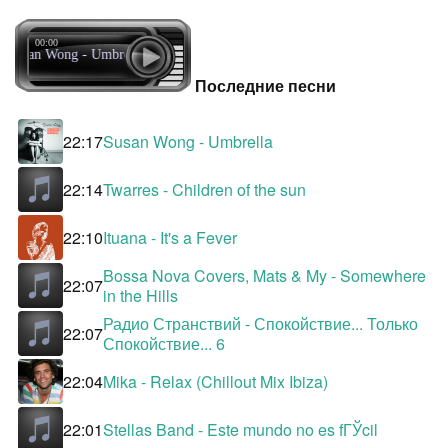
00:00
Susan Wong - Umbrella
Последние песни
22:17
Susan Wong - Umbrella
22:14
Twarres - Children of the sun
22:10
Ituana - It's a Fever
Bossa Nova Covers, Mats & My - Somewhere
22:07
in the Hills
Радио Странствий - Спокойствие... Только
22:07
Спокойствие... 6
22:04
Mika - Relax (Chillout Mix Ibiza)
22:01
Stellas Band - Este mundo no es fГЎcil