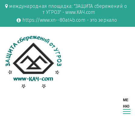
международная площадка: "ЗАЩИТА сбережений о
т УГРОЗ" - www.КАЧ.com
https://www.xn--80at4b.com - это зеркало