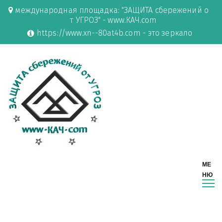
международная площадка: "ЗАЩИТА сбережений о
т УГРОЗ" - www.КАЧ.com
https://www.xn--80at4b.com - это зеркало