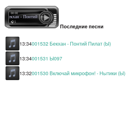
00:00
32 Бекхан - Понтий Пилат (Ы)
🎧 5
Последние песни
13:34
001532 Бекхан - Понтий Пилат (Ы)
13:34
001531 Ы097
13:32
001530 Включай микрофон! - Нытики (Ы)