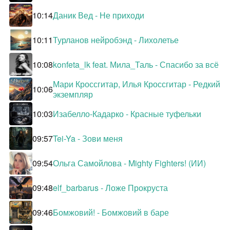
10:14
Даник Вед - Не приходи
10:11
Турланов нейробэнд - Лихолетье
10:08
konfeta_lk feat. Мила_Таль - Спасибо за всё
Мари Кроссгитар, Илья Кроссгитар - Редкий
10:06
экземпляр
10:03
Изабелло-Кадарко - Красные туфельки
09:57
Tei-Ya - Зови меня
09:54
Ольга Самойлова - Mighty Fighters! (ИИ)
09:48
elf_barbarus - Ложе Прокруста
09:46
Бомжовий! - Бомжовий в баре