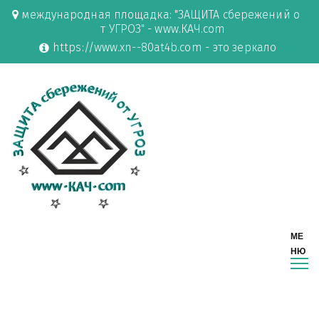
международная площадка: "ЗАЩИТА сбережений о
т УГРОЗ" - www.КАЧ.com
https://www.xn--80at4b.com - это зеркало