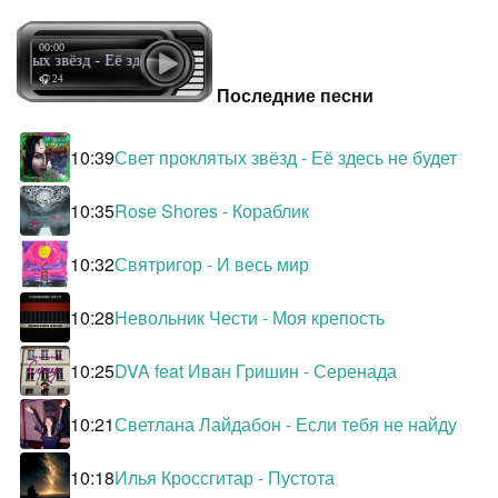
00:00
клятых звёзд - Её здесь не будет
🎧 24
Последние песни
10:39
Свет проклятых звёзд - Её здесь не будет
10:35
Rose Shores - Кораблик
10:32
Святригор - И весь мир
10:28
Невольник Чести - Моя крепость
10:25
DVA feat Иван Гришин - Серенада
10:21
Светлана Лайдабон - Если тебя не найду
10:18
Илья Кроссгитар - Пустота