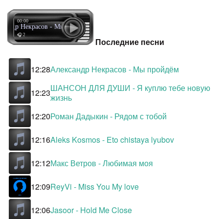
00:00
ксандр Некрасов - Мы пройдём
🎧 2
Последние песни
12:28
Александр Некрасов - Мы пройдём
ШАНСОН ДЛЯ ДУШИ - Я куплю тебе новую
12:23
жизнь
12:20
Роман Дадыкин - Рядом с тобой
12:16
Aleks Kosmos - Eto chistaya lyubov
12:12
Макс Ветров - Любимая моя
12:09
ReyVi - Miss You My love
12:06
Jasoor - Hold Me Close