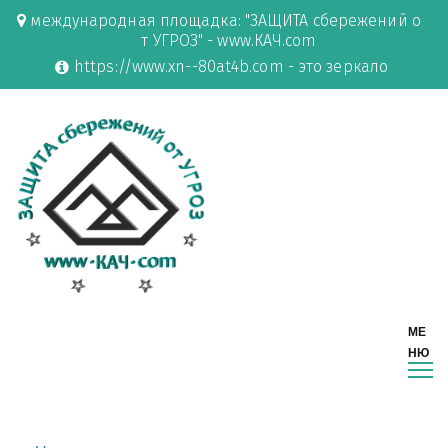
международная площадка: "ЗАЩИТА сбережений о
т УГРОЗ" - www.КАЧ.com
https://www.xn--80at4b.com - это зеркало