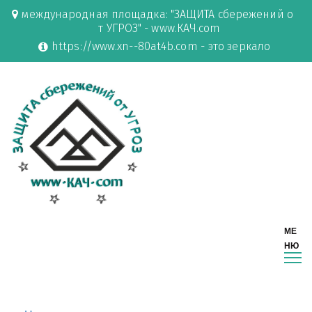
международная площадка: "ЗАЩИТА сбережений о
т УГРОЗ" - www.КАЧ.com
https://www.xn--80at4b.com - это зеркало