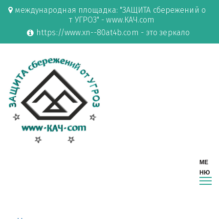
международная площадка: "ЗАЩИТА сбережений о
т УГРОЗ" - www.КАЧ.com
https://www.xn--80at4b.com - это зеркало