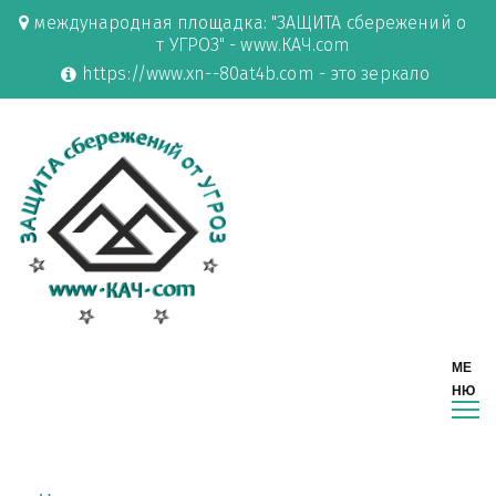
международная площадка: "ЗАЩИТА сбережений о
т УГРОЗ" - www.КАЧ.com
https://www.xn--80at4b.com - это зеркало