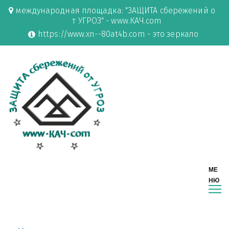
международная площадка: "ЗАЩИТА сбережений о
т УГРОЗ" - www.КАЧ.com
https://www.xn--80at4b.com - это зеркало