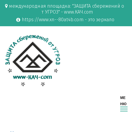
международная площадка: "ЗАЩИТА сбережений о
т УГРОЗ" - www.КАЧ.com
https://www.xn--80at4b.com - это зеркало