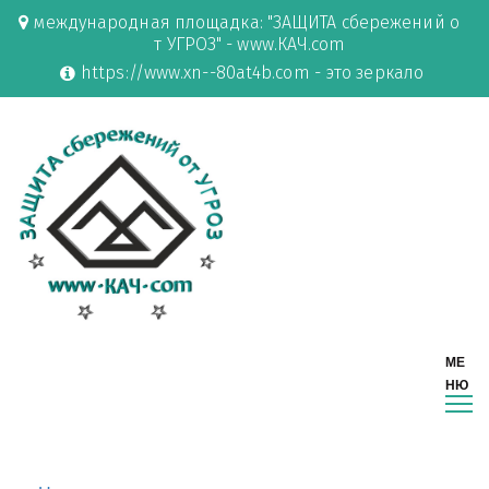
международная площадка: "ЗАЩИТА сбережений о
т УГРОЗ" - www.КАЧ.com
https://www.xn--80at4b.com - это зеркало