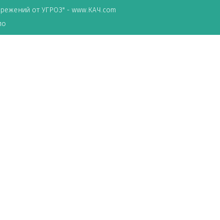
ТА сбережений от УГРОЗ" - www.КАЧ.com
о зеркало
песни