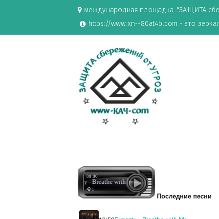
международная площадка: "ЗАЩИ
https://www.xn--80at4b.com - эт
00:00
Dynazty - Breathe with Me
🎧 1
Последние 