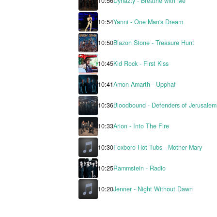
10:56
Dynazty - Breathe with Me
10:54
Yanni - One Man's Dream
10:50
Blazon Stone - Treasure Hunt
10:45
Kid Rock - First Kiss
10:41
Amon Amarth - Upphaf
10:36
Bloodbound - Defenders of J
10:33
Arion - Into The Fire
10:30
Foxboro Hot Tubs - Mother M
10:25
Rammstein - Radio